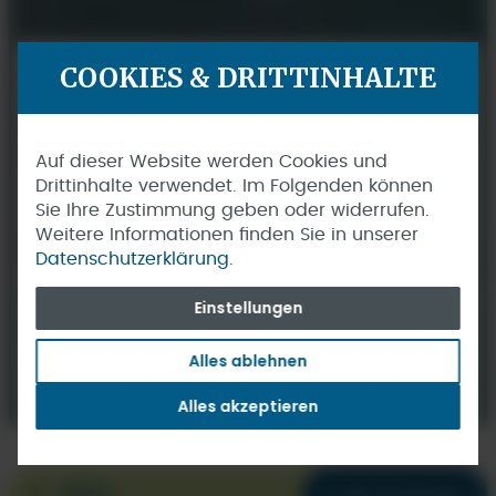
COOKIES & DRITTINHALTE
Auf dieser Website werden Cookies und
Drittinhalte verwendet. Im Folgenden können
Sie Ihre Zustimmung geben oder widerrufen.
Weitere Informationen finden Sie in unserer
Datenschutzerklärung.
Einstellungen
Alles ablehnen
Alles akzeptieren
Zu den Rundreisen
Klima