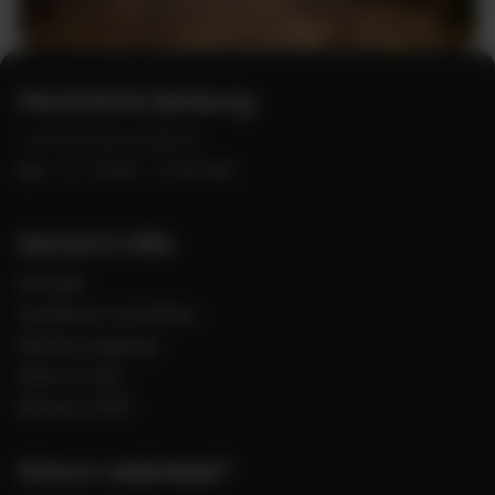
Persönliche Beratung:
+49 (0) 821 2278370
Mo - Fr 10:00 - 17:00 Uhr
Service & Hilfe
Kontakt
Feedback schreiben
Blättermagalog
Hilfe & FAQs
Messen 2026
Warum seabreeze?