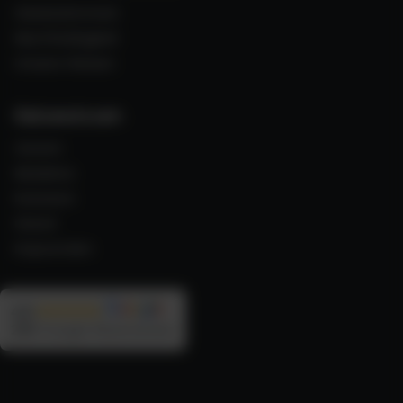
Gästestimmen
Nachhaltigkeit
Unsere Reisen
Reisewissen
Azoren
Madeira
Kanaren
Irland
Kapverden
4,9
290
Google Rezensionen