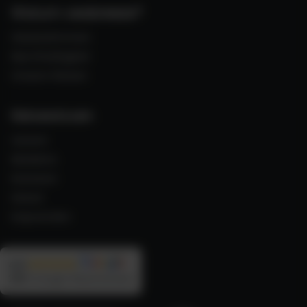
Warum seabreeze?
Gästestimmen
Nachhaltigkeit
Unsere Reisen
Reisewissen
Azoren
Madeira
Kanaren
Irland
Kapverden
4,9
290
Google Rezensionen