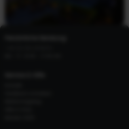
Persönliche Beratung:
+49 (0) 821 2278370
Mo - Fr 10:00 - 17:00 Uhr
Service & Hilfe
Kontakt
Feedback schreiben
Blättermagalog
Hilfe & FAQs
Messen 2026