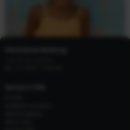
Persönliche Beratung:
+49 (0) 821 2278370
Mo - Fr 10:00 - 17:00 Uhr
Service & Hilfe
Kontakt
Feedback schreiben
Blättermagalog
Hilfe & FAQs