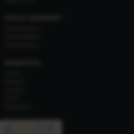
Messen 2026
Warum seabreeze?
Gästestimmen
Nachhaltigkeit
Unsere Reisen
Reisewissen
Azoren
Madeira
Kanaren
Irland
Kapverden
4,9
290
Google Rezensionen