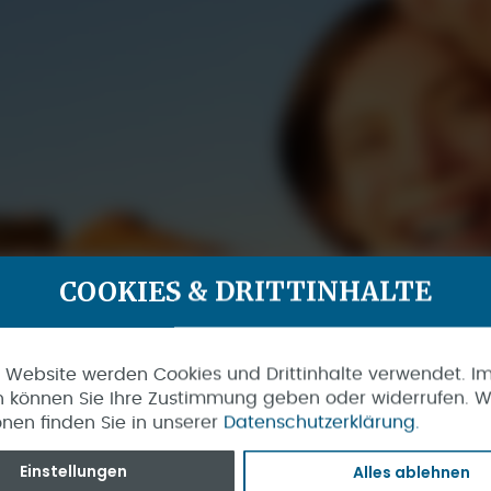
COOKIES & DRITTINHALTE
r Website werden Cookies und Drittinhalte verwendet. I
 können Sie Ihre Zustimmung geben oder widerrufen. W
onen finden Sie in unserer
Datenschutzerklärung.
Einstellungen
Alles ablehnen