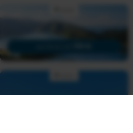
15 Tage
|
Individual
Azoren
Die klassische Azoren-
Rundreise
São Miguel, Faial, Pico und Terceira
1.510 €
pro Person ab
Hotel
Azoren
The Shipyard Angra
Schickes Boutique-Aparthotel oberhalb des
Hafens
48 €
pro Person ab