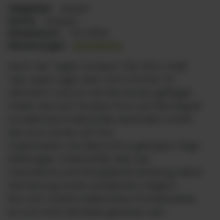
Zielgebiet:
Azoren
Name:
Kaspari
Reisedatum:
15.11.2024
Bewertungen:
4.625
Nach vier Tagen Lissabon (My Story Hotel
Tejo super Lage, aber nicht Zimmer 114
nehmen!) sind wir auf die Azoren geflogen,
hatten dort auf Terceira, Pico und São Miguel
wunderbare Unterkünfte, besonders waren
die Lava Homes auf Pico.
Organisation hat alles prima geklappt, Flüge,
Mietwagen, Unterkünfte, alles top.
Freundliche und kompetente Beratung, kleine
Stornierung waren problemlos möglich.
Das war unsere zweite Reise mit Seabreeze,
es wird nicht die letzte gewesen sein.