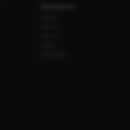
Reisewissen
Azoren
Madeira
Kanaren
Irland
Kapverden