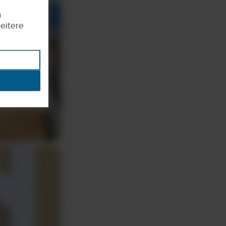
m
eitere