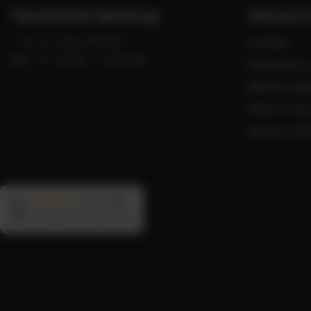
Persönliche Beratung:
Service &
+49 (0) 821 2278370
Kontakt
Mo - Fr 10:00 - 17:00 Uhr
Feedback s
Blättermag
Hilfe & FAQ
Messen 20
4,9
290
Google Rezensionen