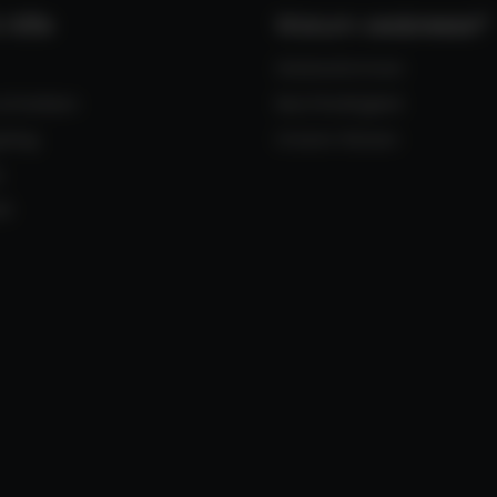
 Hilfe
Warum seabreeze?
Gästestimmen
chreiben
Nachhaltigkeit
alog
Unsere Reisen
s
26