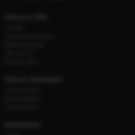
Service & Hilfe
Kontakt
Feedback schreiben
Blättermagalog
Hilfe & FAQs
Messen 2026
Warum seabreeze?
Gästestimmen
Nachhaltigkeit
Unsere Reisen
Reisewissen