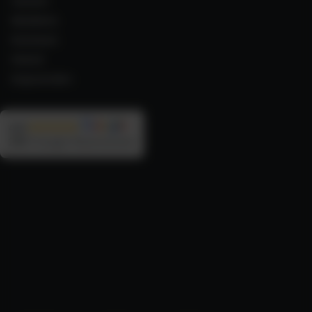
Azoren
Madeira
Kanaren
Irland
Kapverden
4,9
290
Google Rezensionen