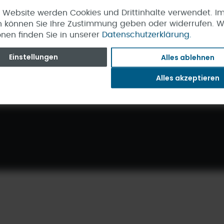
r Website werden Cookies und Drittinhalte verwendet. I
 können Sie Ihre Zustimmung geben oder widerrufen. W
onen finden Sie in unserer
Datenschutzerklärung.
Einstellungen
Alles ablehnen
Alles akzeptieren