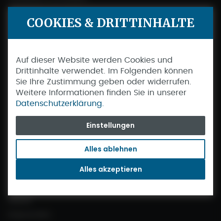
Blättermagalog
COOKIES & DRITTINHALTE
Hilfe & FAQs
Messen 2026
Auf dieser Website werden Cookies und
Warum seabreeze?
Drittinhalte verwendet. Im Folgenden können
Sie Ihre Zustimmung geben oder widerrufen.
Gästestimmen
Weitere Informationen finden Sie in unserer
Nachhaltigkeit
Datenschutzerklärung.
Unsere Reisen
Einstellungen
Reisewissen
Alles ablehnen
Azoren
Alles akzeptieren
Madeira
Kanaren
Irland
Kapverden