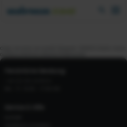
Oops, an error occurred! Request: 8465f7c54e11c Event:
0e96bac890f145c089e1617668b5e469
Persönliche Beratung:
+49 (0) 821 2278370
Mo - Fr 10:00 - 17:00 Uhr
Service & Hilfe
Kontakt
Feedback schreiben