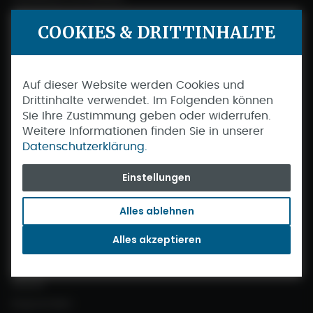
Blättermagalog
COOKIES & DRITTINHALTE
Hilfe & FAQs
Messen 2026
Auf dieser Website werden Cookies und
Warum seabreeze?
Drittinhalte verwendet. Im Folgenden können
Sie Ihre Zustimmung geben oder widerrufen.
Gästestimmen
Weitere Informationen finden Sie in unserer
Nachhaltigkeit
Datenschutzerklärung.
Unsere Reisen
Einstellungen
Reisewissen
Alles ablehnen
Azoren
Alles akzeptieren
Madeira
Kanaren
Irland
Kapverden