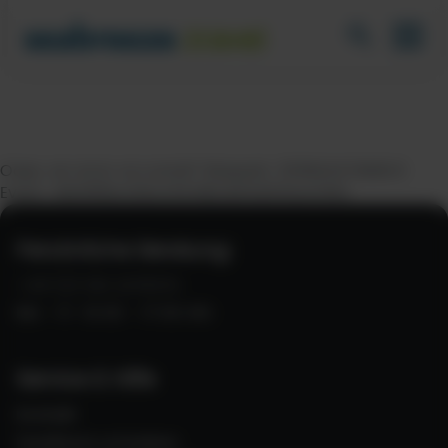
Oops, an error occurred! Request: 6518a5474b8c6
Event: bfb1f86b426e45648b3ef5d935a14362
Persönliche Beratung:
+49 (0) 821 2278370
Mo - Fr 10:00 - 17:00 Uhr
Service & Hilfe
Kontakt
Feedback schreiben